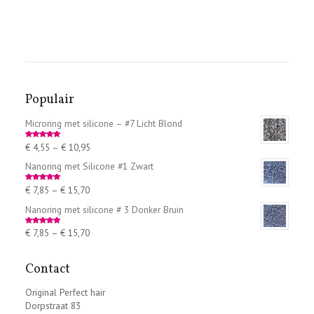
Populair
Microring met silicone – #7 Licht Blond
€
4,55
–
€
10,95
Rated
5.00
out of 5
Nanoring met Silicone #1 Zwart
€
7,85
–
€
15,70
Rated
5.00
out of 5
Nanoring met silicone # 3 Donker Bruin
€
7,85
–
€
15,70
Rated
5.00
out of 5
Contact
Original Perfect hair
Dorpstraat 83