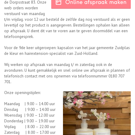
de Dorpsstraat 83. Onze
web orders worden
verstuurd van maandag
t/m vrijdag. voor 12 uur besteld de zelfde dag nog verstuurd als er geen
levertijd op het product is aangegeven. Bestellingen ophalen kan alleen
op afspraak. U dient dit van te voren aan te geven doormiddel van een
telefoongesprek.
Voor de 9de keer uitgeroepen: kapsalon van het jaar gemeente Zuidplas
de kleur en hairextension-specialist van Zuid-Holland.
Wij werken op afspraak van maandag t/ m zaterdag ook in de
avonduren. U kunt gemakkelijk en snel online uw afspraak in plannen of
telefonisch contact met ons opnemen via telefoonnummer 0180 707
701.
Onze openingstijden:
Maandag | 9.00 – 14.00 uur
Dinsdag | 9.00 – 14.00 uur
Woensdag | 9.00 – 12.00 uur
Donderdag | 9.00 – 19.00 uur
Vrijdag | 8.00 – 22.00 uur
Zaterdag | 8.00 – 17.00 uur