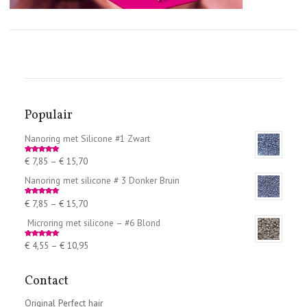
Populair
Nanoring met Silicone #1 Zwart
€
7,85
–
€
15,70
Rated
5.00
out of 5
Nanoring met silicone # 3 Donker Bruin
€
7,85
–
€
15,70
Rated
5.00
out of 5
Microring met silicone – #6 Blond
€
4,55
–
€
10,95
Rated
5.00
out of 5
Contact
Original Perfect hair