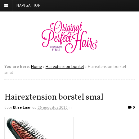
NAVIGATION
You are here:
Home
›
Hairextension borstel
›
Hairextension borstel
smal
Hairextension borstel smal
door
Elise Laan
op
26 augustus 2015
in
0