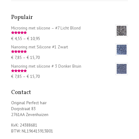
Populair
Microring met silicone – #7 Licht Blond
€
4,55
–
€
10,95
Rated
5.00
out of 5
Nanoring met Silicone #1 Zwart
€
7,85
–
€
15,70
Rated
5.00
out of 5
Nanoring met silicone # 3 Donker Bruin
€
7,85
–
€
15,70
Rated
5.00
out of 5
Contact
Original Perfect hair
Dorpstraat 83
2761AA Zevenhuizen
KvK: 24388681
BTW: NL196415913B01