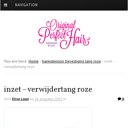
NAVIGATION
You are here:
Home
›
hairextension bevestiging tang roze
›
inzet –
verwijdertang roze
inzet – verwijdertang roze
door
Elise Laan
op
26 augustus 2015
in
0