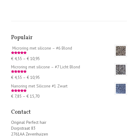
Populair
Microring met silicone – #6 Blond
€
4,55
–
€
10,95
Rated
5.00
out of 5
Microring met silicone – #7 Licht Blond
€
4,55
–
€
10,95
Rated
5.00
out of 5
Nanoring met Silicone #1 Zwart
€
7,85
–
€
15,70
Rated
5.00
out of 5
Contact
Original Perfect hair
Dorpstraat 83
2761AA Zevenhuizen