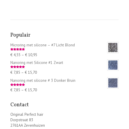
Populair
Microring met silicone – #7 Licht Blond
€
4,55
–
€
10,95
Rated
5.00
out of 5
Nanoring met Silicone #1 Zwart
€
7,85
–
€
15,70
Rated
5.00
out of 5
Nanoring met silicone # 3 Donker Bruin
€
7,85
–
€
15,70
Rated
5.00
out of 5
Contact
Original Perfect hair
Dorpstraat 83
2761AA Zevenhuizen