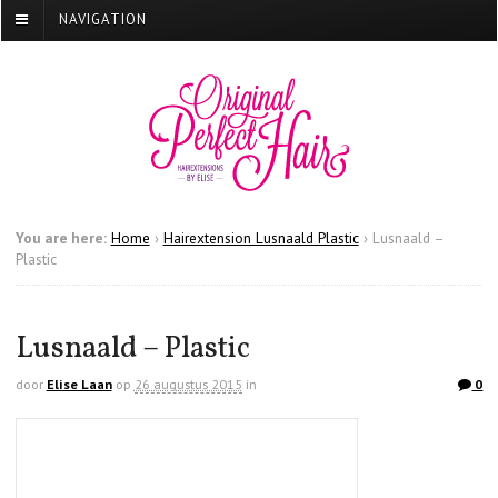
NAVIGATION
You are here:
Home
›
Hairextension Lusnaald Plastic
›
Lusnaald –
Plastic
Lusnaald – Plastic
door
Elise Laan
op
26 augustus 2015
in
0