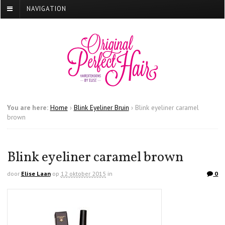
NAVIGATION
You are here:
Home
›
Blink Eyeliner Bruin
›
Blink eyeliner caramel
brown
Blink eyeliner caramel brown
door
Elise Laan
op
12 oktober 2015
in
0