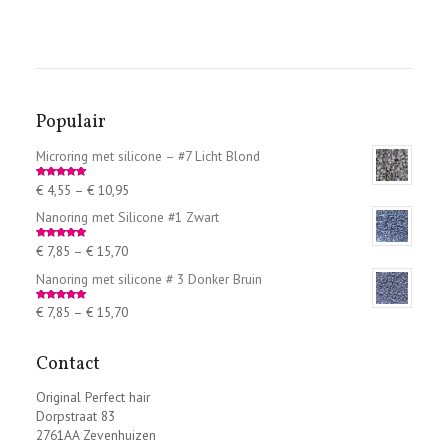
Populair
Microring met silicone – #7 Licht Blond
€
4,55
–
€
10,95
Rated
5.00
out of 5
Nanoring met Silicone #1 Zwart
€
7,85
–
€
15,70
Rated
5.00
out of 5
Nanoring met silicone # 3 Donker Bruin
€
7,85
–
€
15,70
Rated
5.00
out of 5
Contact
Original Perfect hair
Dorpstraat 83
2761AA Zevenhuizen