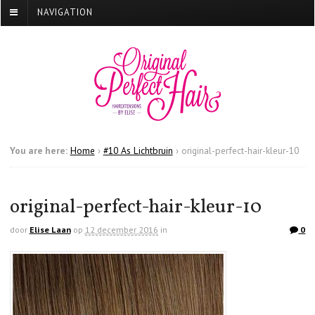
NAVIGATION
You are here:
Home
›
#10 As Lichtbruin
›
original-perfect-hair-kleur-10
original-perfect-hair-kleur-10
door
Elise Laan
op
12 december 2016
in
0