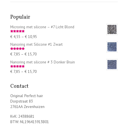
Populair
Microring met silicone – #7 Licht Blond
€
4,55
–
€
10,95
Rated
5.00
out of 5
Nanoring met Silicone #1 Zwart
€
7,85
–
€
15,70
Rated
5.00
out of 5
Nanoring met silicone # 3 Donker Bruin
€
7,85
–
€
15,70
Rated
5.00
out of 5
Contact
Original Perfect hair
Dorpstraat 83
2761AA Zevenhuizen
KvK: 24388681
BTW: NL196415913B01