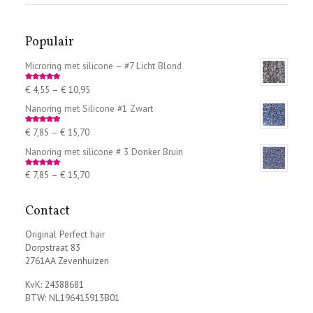
Populair
Microring met silicone – #7 Licht Blond
€
4,55
–
€
10,95
Rated
5.00
out of 5
Nanoring met Silicone #1 Zwart
€
7,85
–
€
15,70
Rated
5.00
out of 5
Nanoring met silicone # 3 Donker Bruin
€
7,85
–
€
15,70
Rated
5.00
out of 5
Contact
Original Perfect hair
Dorpstraat 83
2761AA Zevenhuizen
KvK: 24388681
BTW: NL196415913B01