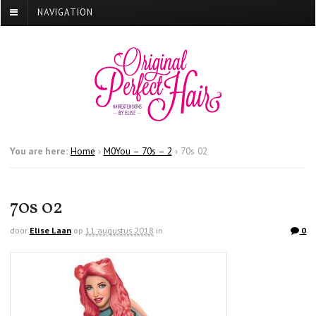
NAVIGATION
You are here:
Home
›
M0You – 70s – 2
›
70s 02
70s 02
door
Elise Laan
op
11 augustus 2018
in
0