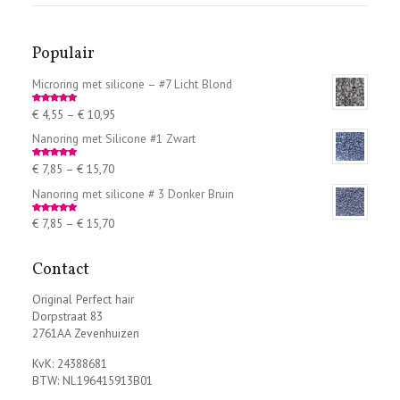
Populair
Microring met silicone – #7 Licht Blond
€
4,55
–
€
10,95
Rated
5.00
out of 5
Nanoring met Silicone #1 Zwart
€
7,85
–
€
15,70
Rated
5.00
out of 5
Nanoring met silicone # 3 Donker Bruin
€
7,85
–
€
15,70
Rated
5.00
out of 5
Contact
Original Perfect hair
Dorpstraat 83
2761AA Zevenhuizen
KvK: 24388681
BTW: NL196415913B01