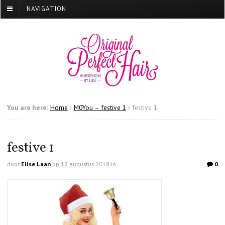
NAVIGATION
You are here:
Home
›
M0You – festive 1
›
festive 1
festive 1
door
Elise Laan
op
12 augustus 2018
in
0