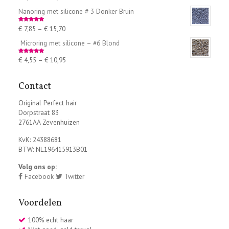
out of 5
Nanoring met silicone # 3 Donker Bruin
€
7,85
–
€
15,70
Rated
5.00
out of 5
Microring met silicone – #6 Blond
€
4,55
–
€
10,95
Rated
5.00
out of 5
Contact
Original Perfect hair
Dorpstraat 83
2761AA Zevenhuizen
KvK: 24388681
BTW: NL196415913B01
Volg ons op:
Facebook
Twitter
Voordelen
100% echt haar