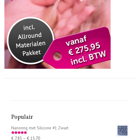
Populair
Nanoring met Silicone #1 Zwart
€
7,85
–
€
15,70
Rated
5.00