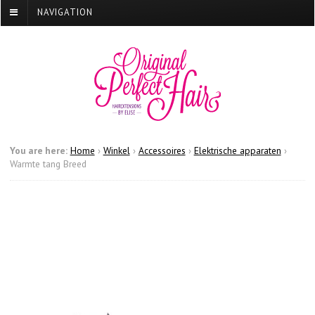
NAVIGATION
You are here:
Home
›
Winkel
›
Accessoires
›
Elektrische apparaten
›
Warmte tang Breed