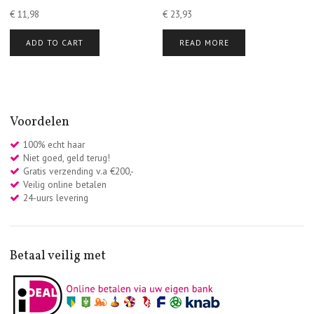
€
11,98
€
23,93
ADD TO CART
READ MORE
Voordelen
100% echt haar
Niet goed, geld terug!
Gratis verzending v.a €200,-
Veilig online betalen
24-uurs levering
Betaal veilig met