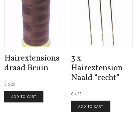
Hairextensions
3 x
draad Bruin
Hairextension
Naald “recht”
€
6,20
€
4,55
ADD TO CART
ADD TO CART