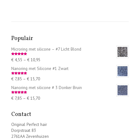
Populair
Microring met silicone – #7 Licht Blond
€
4,55
–
€
10,95
Rated
5.00
out of 5
Nanoring met Silicone #1 Zwart
€
7,85
–
€
15,70
Rated
5.00
out of 5
Nanoring met silicone # 3 Donker Bruin
€
7,85
–
€
15,70
Rated
5.00
out of 5
Contact
Original Perfect hair
Dorpstraat 83
2761AA Zevenhuizen