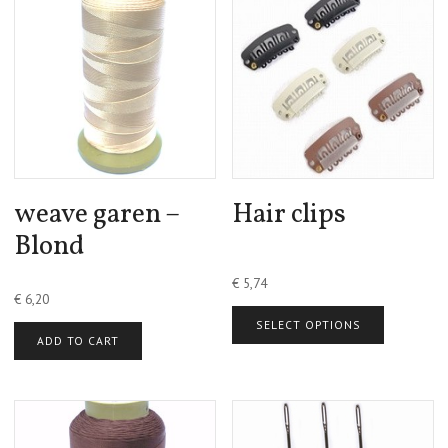
weave garen –
Hair clips
Blond
€
5,74
€
6,20
SELECT OPTIONS
ADD TO CART