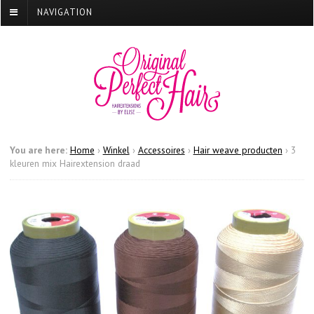
NAVIGATION
You are here:
Home
›
Winkel
›
Accessoires
›
Hair weave producten
›
3
kleuren mix Hairextension draad