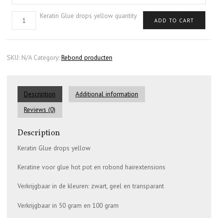
Keratin Glue drops yellow quantity
ADD TO CART
SKU:
N/A
Category:
Rebond producten
Description
Additional information
Reviews (0)
Description
Keratin Glue drops yellow
Keratine voor glue hot pot en robond hairextensions
Verkrijgbaar in de kleuren: zwart, geel en transparant
Verkrijgbaar in 50 gram en 100 gram