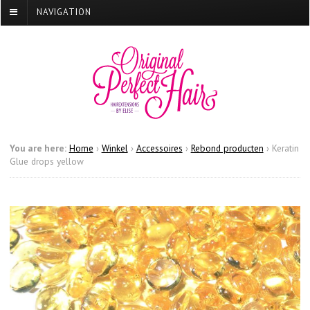
NAVIGATION
You are here:
Home
›
Winkel
›
Accessoires
›
Rebond producten
›
Keratin
Glue drops yellow