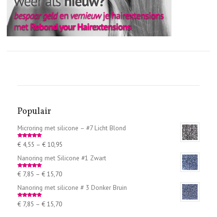
Populair
Microring met silicone – #7 Licht Blond
€
4,55
–
€
10,95
Rated
5.00
out of 5
Nanoring met Silicone #1 Zwart
€
7,85
–
€
15,70
Rated
5.00
out of 5
Nanoring met silicone # 3 Donker Bruin
€
7,85
–
€
15,70
Rated
5.00
out of 5