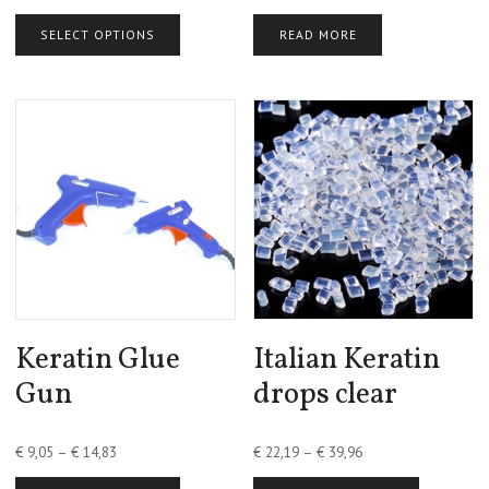
SELECT OPTIONS
READ MORE
Keratin Glue
Italian Keratin
Gun
drops clear
€
9,05
–
€
14,83
€
22,19
–
€
39,96