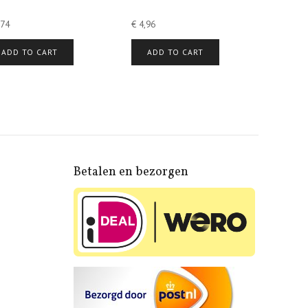
74
€
4,96
ADD TO CART
ADD TO CART
Betalen en bezorgen