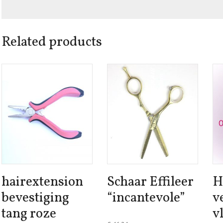
Related products
hairextension
Schaar Effileer
H
bevestiging
“incantevole”
v
tang roze
v