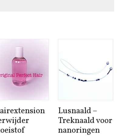
airextension
Lusnaald –
erwijder
Treknaald voor
loeistof
nanoringen