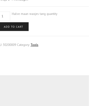
Halve maan waxjes tang quantity
ADD TO CART
U:
30200009
Category:
Tools