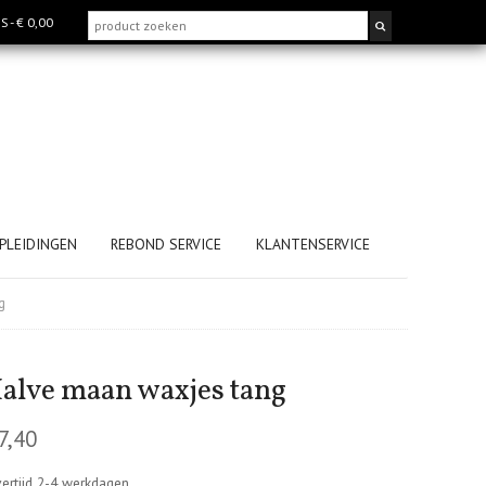
MS
- € 0,00
PLEIDINGEN
REBOND SERVICE
KLANTENSERVICE
g
alve maan waxjes tang
7,40
ertijd 2-4 werkdagen