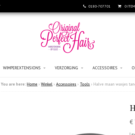
T
0180-707701
0 ITE
WIMPEREXTENSIONS
VERZORGING
ACCESSOIRES
O
You are here:
Home
›
Winkel
›
Accessoires
›
Tools
›
Halve maan waxjes tan
H
€
Lev