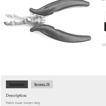
SK
Description
Reviews (0)
Description
Halve maan waxjes tang