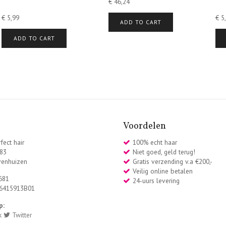
€
46,24
€
5,99
€
5,
ADD TO CART
ADD TO CART
Voordelen
fect hair
100% echt haar
 83
Niet goed, geld terug!
venhuizen
Gratis verzending v.a €200,-
Veilig online betalen
681
24-uurs levering
6415913B01
p:
k
Twitter