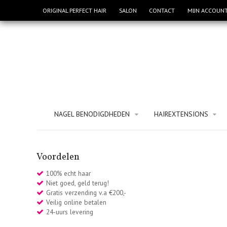
ORIGINAL PERFECT HAIR
SALON
CONTACT
MIJN ACCOUN
NAGEL BENODIGDHEDEN
HAIREXTENSIONS
Voordelen
100% echt haar
Niet goed, geld terug!
Gratis verzending v.a €200,-
Veilig online betalen
24-uurs levering