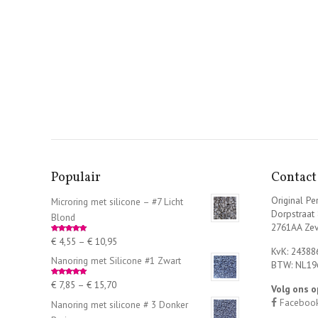
Populair
Contact
Original Per
Microring met silicone – #7 Licht
Dorpstraat
Blond
2761AA Ze
€
4,55
–
€
10,95
Rated
5.00
out of 5
KvK: 24388
Nanoring met Silicone #1 Zwart
BTW: NL19
€
7,85
–
€
15,70
Rated
5.00
Volg ons o
out of 5
Faceboo
Nanoring met silicone # 3 Donker