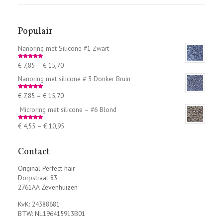
Populair
Nanoring met Silicone #1 Zwart
€
7,85
–
€
15,70
Rated
5.00
out of 5
Nanoring met silicone # 3 Donker Bruin
€
7,85
–
€
15,70
Rated
5.00
out of 5
Microring met silicone – #6 Blond
€
4,55
–
€
10,95
Rated
5.00
out of 5
Contact
Original Perfect hair
Dorpstraat 83
2761AA Zevenhuizen
KvK: 24388681
BTW: NL196415913B01