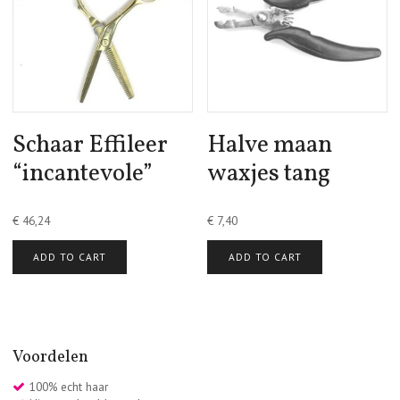
Schaar Effileer
Halve maan
“incantevole”
waxjes tang
€
46,24
€
7,40
ADD TO CART
ADD TO CART
Voordelen
100% echt haar