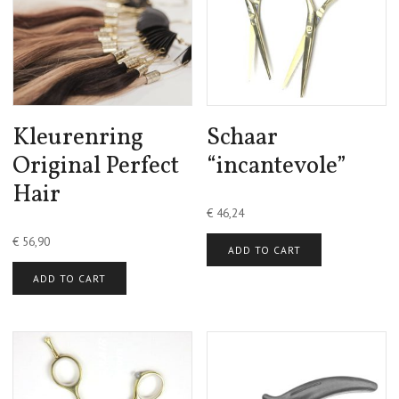
Kleurenring
Schaar
Original Perfect
“incantevole”
Hair
€
46,24
€
56,90
ADD TO CART
ADD TO CART