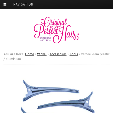
NAVIGATION
You are here:
Home
›
Winkel
›
Accessoires
›
Tools
›
Verdeelklem plastic
/ aluminium