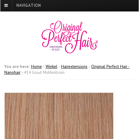
NAVIGATION
You are here:
Home
›
Winkel
›
Hairextensions
›
Original Perfect Hair -
Nanohair
›
#14 Goud Middenbruin