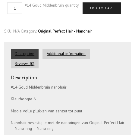
#14 Goud Middenbruin quantity
ADD TO CART
SKU:
N/A
Category:
Original Perfect Hair - Nanohair
Description
Additional information
Reviews (0)
Description
#14 Goud Middenbruin nanohair
Kleurhoogte 6
Mooie volle plukken van aanzet tot punt
Nanohair bevestig je met de nanoringen van Original Perfect Hair
– Nano-ring – Nano ring