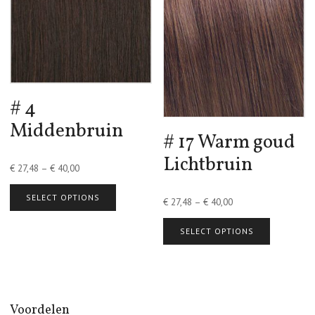
# 4
Middenbruin
# 17 Warm goud
Lichtbruin
€
27,48
–
€
40,00
SELECT OPTIONS
€
27,48
–
€
40,00
SELECT OPTIONS
Voordelen