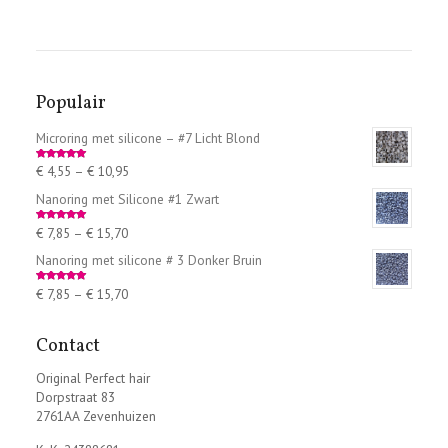
Populair
Microring met silicone – #7 Licht Blond
€
4,55
–
€
10,95
Rated
5.00
out of 5
Nanoring met Silicone #1 Zwart
€
7,85
–
€
15,70
Rated
5.00
out of 5
Nanoring met silicone # 3 Donker Bruin
€
7,85
–
€
15,70
Rated
5.00
out of 5
Contact
Original Perfect hair
Dorpstraat 83
2761AA Zevenhuizen