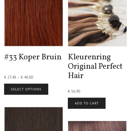
#33 Koper Bruin
Kleurenring
Original Perfect
Hair
€
27,48
–
€
40,00
SELECT OPTIONS
€
56,90
ADD TO CART