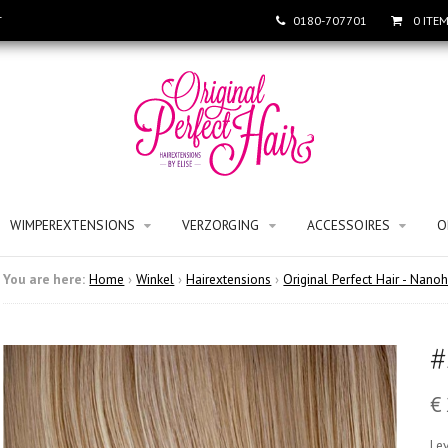
T
0180-707701
0 ITE
WIMPEREXTENSIONS
VERZORGING
ACCESSOIRES
O
You are here:
Home
›
Winkel
›
Hairextensions
›
Original Perfect Hair - Nanoh
#
€
Lev