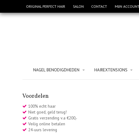
ORIGINAL PERFECT HAIR
SALON
CONTACT
MIJN ACCOUN
NAGEL BENODIGDHEDEN
HAIREXTENSIONS
Voordelen
100% echt haar
Niet goed, geld terug!
Gratis verzending v.a €200,-
Veilig online betalen
24-uurs levering