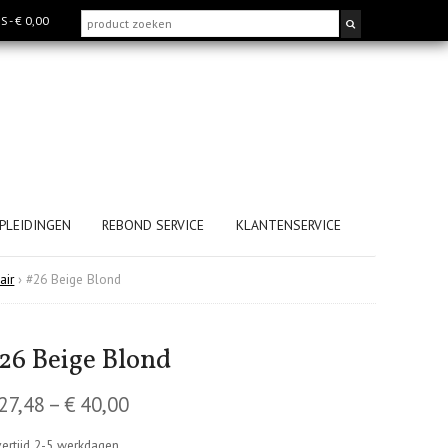
MS
- € 0,00
PLEIDINGEN
REBOND SERVICE
KLANTENSERVICE
air
›
#26 Beige Blond
26 Beige Blond
27,48
–
€
40,00
ertijd 2-5 werkdagen