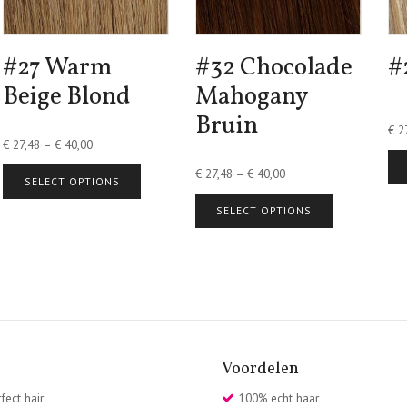
#27 Warm
#32 Chocolade
#
Beige Blond
Mahogany
Bruin
€
27
€
27,48
–
€
40,00
€
27,48
–
€
40,00
SELECT OPTIONS
SELECT OPTIONS
Voordelen
fect hair
100% echt haar