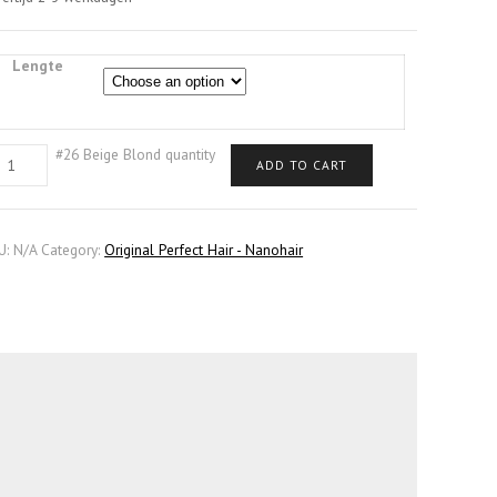
Lengte
#26 Beige Blond quantity
ADD TO CART
U:
N/A
Category:
Original Perfect Hair - Nanohair