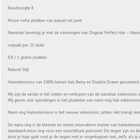
Kleurhoogte 8
Mooie volle plukken van aanzet tot punt
Nanohair bevestig je met de nanoringen van Original Perfect Hair – Nano
verpakt per 25 stuks
0,8 / 1 grams plukken
Natural Stijl
Hairextensions van 100% human hair, Remy en Double Drawn gesorteerd.
Wij zijn de eerste in het zetten en verkopen van de nanohair extensions 
Wij geven ook opleidingen in het plaatsten van nano-ring hair extensions
Nano-ring Hairextensions is het nieuwe extensions zetten. Het brengt ee
De nano-ring is de kleinste en meest innovatieve manier van hairextensio
standaard micro ring voor een onzichtbare pasvorm! De ringen zijn zo kle
door je haar gaat voel je de ringen met je vingertoppen niet, zelfs als jij 