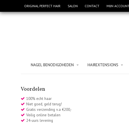
ORIGINAL PERFECT HAIR
SALON
CONTACT
MIJN ACCOUN
NAGEL BENODIGDHEDEN
HAIREXTENSIONS
Voordelen
100% echt haar
Niet goed, geld terug!
Gratis verzending v.a €200,-
Veilig online betalen
24-uurs levering