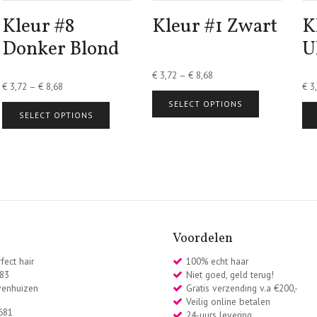
Kleur #8
Kleur #1 Zwart
K
Donker Blond
U
€
3,72
–
€
8,68
€
3,72
–
€
8,68
€
3,
SELECT OPTIONS
SELECT OPTIONS
Voordelen
fect hair
100% echt haar
 83
Niet goed, geld terug!
venhuizen
Gratis verzending v.a €200,-
Veilig online betalen
681
24-uurs levering