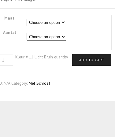
Maat
Aantal
Kleur # 11 Licht Bruin quantity
ADD TO CART
U:
N/A
Category:
Met Schroef