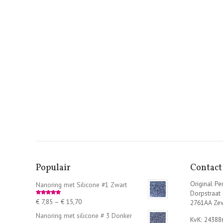
Populair
Contact
Original Per
Nanoring met Silicone #1 Zwart
Dorpstraat
€
7,85
–
€
15,70
Rated
5.00
2761AA Ze
out of 5
Nanoring met silicone # 3 Donker
KvK: 24388