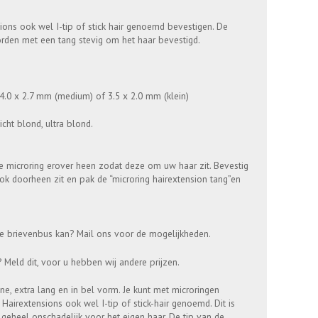
ions ook wel I-tip of stick hair genoemd bevestigen. De
orden met een tang stevig om het haar bevestigd.
, 4.0 x 2.7 mm (medium) of 3.5 x 2.0 mm (klein)
licht blond, ultra blond.
e microring erover heen zodat deze om uw haar zit. Bevestig
ok doorheen zit en pak de “microring hairextension tang”en
de brievenbus kan? Mail ons voor de mogelijkheden.
eld dit, voor u hebben wij andere prijzen.
cone, extra lang en in bel vorm. Je kunt met microringen
Hairextensions ook wel I-tip of stick-hair genoemd. Dit is
geheel onschadelijk voor het eigen haar. De tip van de