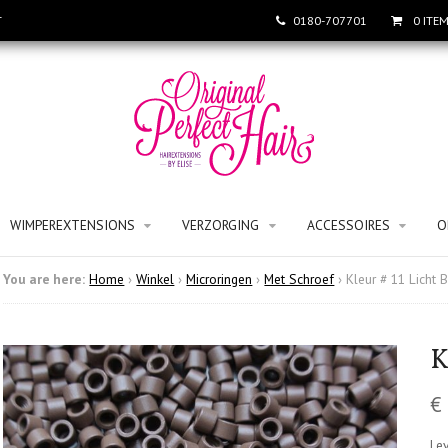
T
0180-707701
0 ITE
WIMPEREXTENSIONS
VERZORGING
ACCESSOIRES
O
You are here:
Home
›
Winkel
›
Microringen
›
Met Schroef
›
Kleur # 11 Licht B
K
€
Lev