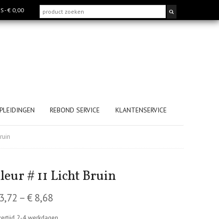
MS
- € 0,00
PLEIDINGEN
REBOND SERVICE
KLANTENSERVICE
ruin
leur # 11 Licht Bruin
3,72
–
€
8,68
ertijd 2-4 werkdagen