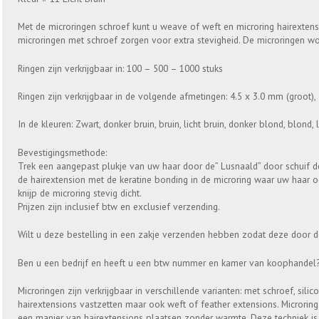
Met de microringen schroef kunt u weave of weft en microring hairextens
microringen met schroef zorgen voor extra stevigheid. De microringen w
Ringen zijn verkrijgbaar in: 100 – 500 – 1000 stuks
Ringen zijn verkrijgbaar in de volgende afmetingen: 4.5 x 3.0 mm (groot)
In de kleuren: Zwart, donker bruin, bruin, licht bruin, donker blond, blond, 
Bevestigingsmethode:
Trek een aangepast plukje van uw haar door de” Lusnaald” door schuif d
de hairextension met de keratine bonding in de microring waar uw haar o
knijp de microring stevig dicht.
Prijzen zijn inclusief btw en exclusief verzending.
Wilt u deze bestelling in een zakje verzenden hebben zodat deze door 
Ben u een bedrijf en heeft u een btw nummer en kamer van koophandel? M
Microringen zijn verkrijgbaar in verschillende varianten: met schroef, sili
hairextensions vastzetten maar ook weft of feather extensions. Microring 
een manier van hairextensions plaatsen zonder warmte. Deze techniek is 