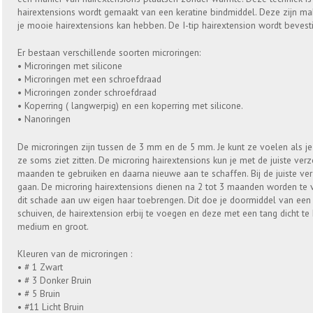
hairextensions wordt gemaakt van een keratine bindmiddel. Deze zijn makk
je mooie hairextensions kan hebben. De I-tip hairextension wordt bevest
Er bestaan verschillende soorten microringen:
• Microringen met silicone
• Microringen met een schroefdraad
• Microringen zonder schroefdraad
• Koperring ( langwerpig) en een koperring met silicone.
• Nanoringen
De microringen zijn tussen de 3 mm en de 5 mm. Je kunt ze voelen als je 
ze soms ziet zitten. De microring hairextensions kun je met de juiste ver
maanden te gebruiken en daarna nieuwe aan te schaffen. Bij de juiste v
gaan. De microring hairextensions dienen na 2 tot 3 maanden worden te 
dit schade aan uw eigen haar toebrengen. Dit doe je doormiddel van een p
schuiven, de hairextension erbij te voegen en deze met een tang dicht te k
medium en groot.
Kleuren van de microringen :
• # 1 Zwart
• # 3 Donker Bruin
• # 5 Bruin
• #11 Licht Bruin