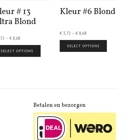
leur # 13
Kleur #6 Blond
ltra Blond
€
3,72
–
€
8,68
72
–
€
8,68
SELECT OPTIONS
SELECT OPTIONS
Betalen en bezorgen