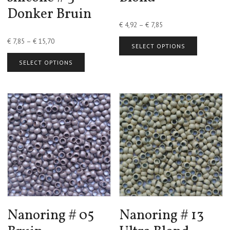
Donker Bruin
€
4,92
–
€
7,85
€
7,85
–
€
15,70
SELECT OPTIONS
SELECT OPTIONS
Nanoring # 05
Nanoring # 13