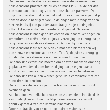
De nano-ring is de kleinste en meest innovatieve manier van
hairextensions plaatsen die nu op de markt is. 75 % kleiner dan
een standaard micro ring voor een onzichtbare pasvorm! De
ringen zijn zo klein dat je ze niet ziet zitten en wanneer je met je
handen door je haar gaat voel je de ringen met je vingertoppen
niet, zelfs als jij een paardenstaart draagt zie je de -ring niet
zitten. Dit is meer dan een comfortabel gevoel. Nano-ring
hairextensions kunnen gebruikt worden om haar te verlengen en
om volume te creëren. Met de juiste verzorging en nazorg kun je
lang genieten van deze extensions. De draagtijd van deze
hairextensions is tussen de 6 en 24 maanden hierna raden wij
aan nieuwe extensions aan te schaffen. Bij de juiste verzorging
zouden de hairextensions nog langer mee kunnen gaan.
De nano-ring extensions moeten om de twee maanden omhoog
geplaatst worden, dit om beschadiging aan je eigen haar te
voorkomen. Hiervoor dient u nieuwe nanoringen te gebruiken
De nano-ring kan alleen worden gebruikt in combinatie met een
nano-tip hairextension.
De I-tip hairextensions zijn groter hier zal de nano-ring nooit
overheen gaan.
Aan het einde van elke haarextension zit een klein draadje, dit is
een duidelijk verschil met de I-tip hairextension daar wordt
gebruik gemaakt van een keratine bindmiddel.
Door het draadje van de nano-ring hairextension is de