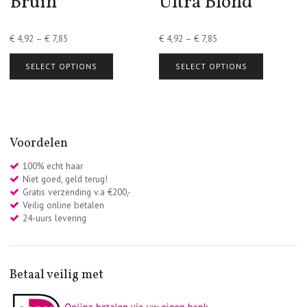
Bruin
Ultra Blond
€
4,92
–
€
7,85
€
4,92
–
€
7,85
SELECT OPTIONS
SELECT OPTIONS
Voordelen
100% echt haar
Niet goed, geld terug!
Gratis verzending v.a €200,-
Veilig online betalen
24-uurs levering
Betaal veilig met