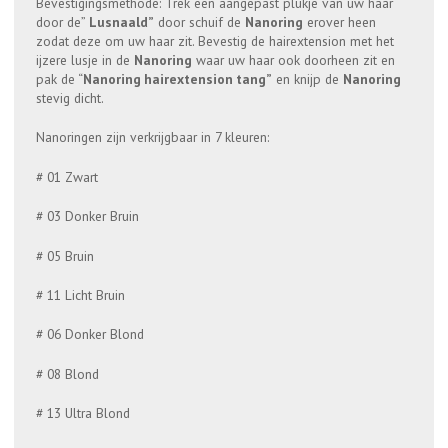
Bevestigingsmethode: Trek een aangepast plukje van uw haar
door de”
Lusnaald”
door schuif de
Nanoring
erover heen
zodat deze om uw haar zit. Bevestig de hairextension met het
ijzere lusje in de
Nanoring
waar uw haar ook doorheen zit en
pak de “
Nanoring hairextension tang”
en knijp de
Nanoring
stevig dicht.
Nanoringen zijn verkrijgbaar in 7 kleuren:
# 01 Zwart
# 03 Donker Bruin
# 05 Bruin
# 11 Licht Bruin
# 06 Donker Blond
# 08 Blond
# 13 Ultra Blond