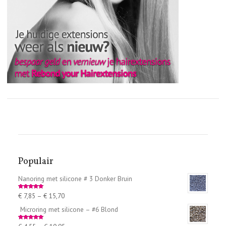
Populair
Nanoring met silicone # 3 Donker Bruin
€
7,85
–
€
15,70
Rated
5.00
out of 5
Microring met silicone – #6 Blond
Rated
5.00