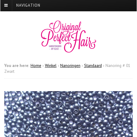
NAVIGATION
You are here:
Home
›
Winkel
›
Nanoringen
›
Standaard
›
Nanoring # 01
Zwart