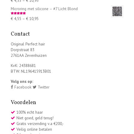
€
4,55
–
€
10,95
out of 5
Microring met silicone – #7 Licht Blond
€
4,55
–
€
10,95
Rated
5.00
out of 5
Contact
Original Perfect hair
Dorpstraat 83
2761AA Zevenhuizen
KvK: 24388681
BTW: NL196415913B01
Volg ons op:
Facebook
Twitter
Voordelen
100% echt haar
Niet goed, geld terug!
Gratis verzending v.a €200,-
Veilig online betalen