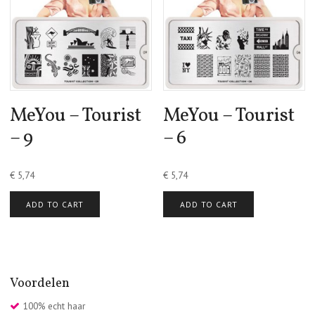
MeYou – Tourist
MeYou – Tourist
– 9
– 6
€
5,74
€
5,74
ADD TO CART
ADD TO CART
Voordelen
100% echt haar