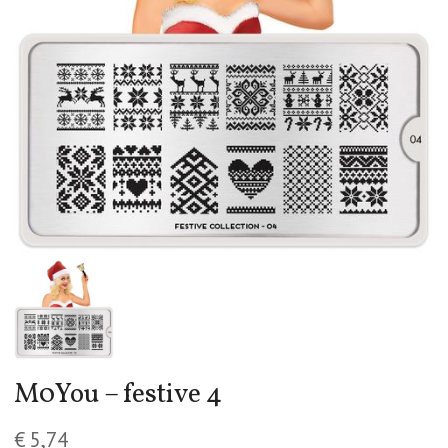
M0You – festive 4
€
5,74