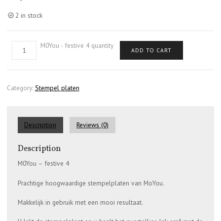
2 in stock
M0You - festive 4 quantity
ADD TO CART
Category:
Stempel platen
Description
Reviews (0)
Description
M0You – festive 4
Prachtige hoogwaardige stempelplaten van MoYou.
Makkelijk in gebruik met een mooi resultaat.