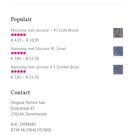
Populair
Microring met silicone – #7 Licht Blond
€
4,55
–
€
10,95
Rated
5.00
out of 5
Nanoring met Silicone #1 Zwart
€
7,85
–
€
15,70
Rated
5.00
out of 5
Nanoring met silicone # 3 Donker Bruin
€
7,85
–
€
15,70
Rated
5.00
out of 5
Contact
Original Perfect hair
Dorpstraat 83
2761AA Zevenhuizen
KvK: 24388681
BTW: NL196415913B01