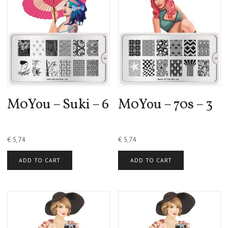
M0You – Suki – 6
M0You – 70s – 3
€
5,74
€
5,74
ADD TO CART
ADD TO CART