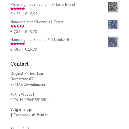
Microring met silicone – #7 Licht Blond
€
4,55
–
€
10,95
Rated
5.00
out of 5
Nanoring met Silicone #1 Zwart
€
7,85
–
€
15,70
Rated
5.00
out of 5
Nanoring met silicone # 3 Donker Bruin
€
7,85
–
€
15,70
Rated
5.00
out of 5
Contact
Original Perfect hair
Dorpstraat 83
2761AA Zevenhuizen
KvK: 24388681
BTW: NL196415913B01
Volg ons op:
Facebook
Twitter