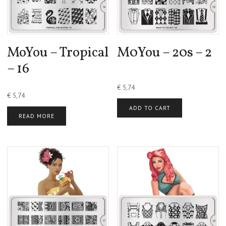
MoYou – Tropical
M0You – 20s – 2
– 16
€
5,74
€
5,74
ADD TO CART
READ MORE