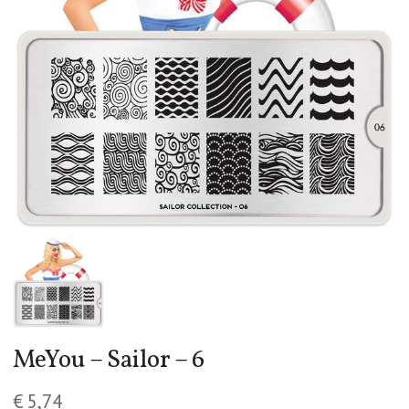
MeYou – Sailor – 6
€
5,74