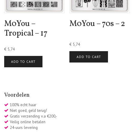
M0You –
M0You – 70s – 2
Tropical – 17
€
5,74
€
5,74
ADD TO CART
ADD TO CART
Voordelen
100% echt haar
Niet goed, geld terug!
Gratis verzending v.a €200,-
Veilig online betalen
24-uurs levering