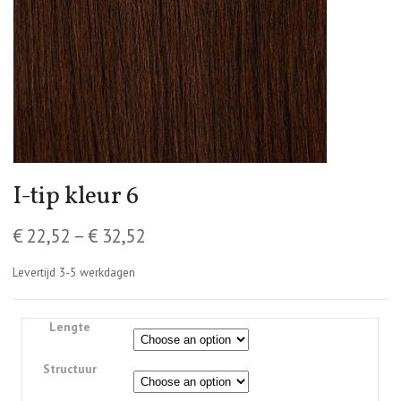
I-tip kleur 6
€
22,52
–
€
32,52
Levertijd 3-5 werkdagen
Lengte
Structuur