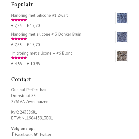
Populair
Nanoring met Silicone #1 Zwart
€
7,85
–
€
15,70
Rated
5.00
out of 5
Nanoring met silicone # 3 Donker Bruin
€
7,85
–
€
15,70
Rated
5.00
out of 5
Microring met silicone – #6 Blond
€
4,55
–
€
10,95
Rated
5.00
out of 5
Contact
Original Perfect hair
Dorpstraat 83
2761AA Zevenhuizen
KvK: 24388681
BTW: NL196415913B01
Volg ons op:
Facebook
Twitter