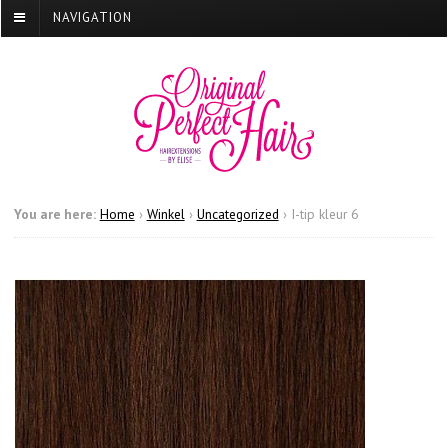
NAVIGATION
You are here:
Home
›
Winkel
›
Uncategorized
›
I-tip kleur 6