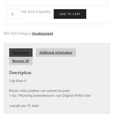
I-tip kleur 6 quantity
ADD TO CART
SKU:
N/A
Category:
Uncategorized
Description
Additional information
Reviews (0)
Description
I-tip kleur 6
Mooie volle plukken van aanzet tot punt
I- tip / Microring hairextensions van Original Pefect Hair
verpakt per 25 stuks