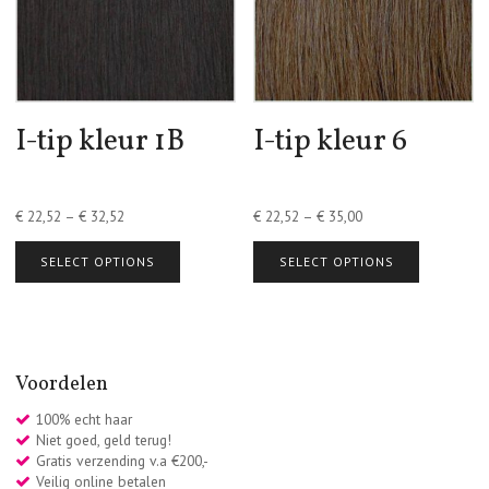
I-tip kleur 1B
I-tip kleur 6
€
22,52
–
€
32,52
€
22,52
–
€
35,00
SELECT OPTIONS
SELECT OPTIONS
Voordelen
100% echt haar
Niet goed, geld terug!
Gratis verzending v.a €200,-
Veilig online betalen