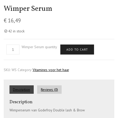
Wimper Serum
€
16,49
42 in stock
Wimper Serum quantity
ADD TO CART
SKU:
WS
Category:
Vitamines voor het haar
Description
Reviews (0)
Description
Wimperserum van Godefroy Double lash & Brow