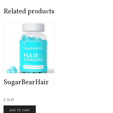
Related products
SugarBearHair
€
26,45
ADD TO CART