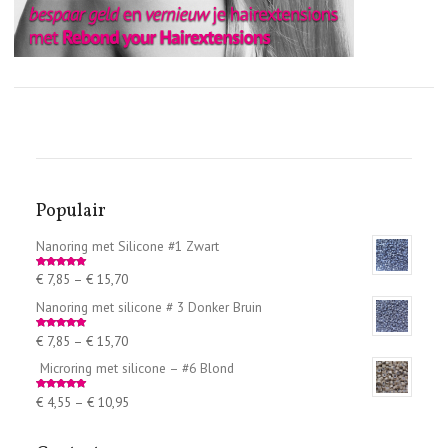
Populair
Nanoring met Silicone #1 Zwart
€
7,85
–
€
15,70
Rated
5.00
out of 5
Nanoring met silicone # 3 Donker Bruin
€
7,85
–
€
15,70
Rated
5.00
out of 5
Microring met silicone – #6 Blond
€
4,55
–
€
10,95
Rated
5.00
out of 5