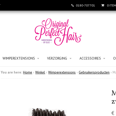
T
0180-707701
0 ITE
WIMPEREXTENSIONS
VERZORGING
ACCESSOIRES
O
You are here:
Home
›
Winkel
›
Wimperextensions
›
Gebruikersproducten
›
Ma
M
z
€