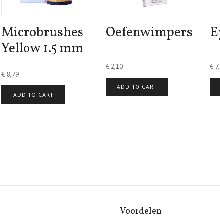
Microbrushes
Oefenwimpers
E
Yellow 1.5 mm
€
2,10
€
7,
€
8,79
ADD TO CART
ADD TO CART
Voordelen