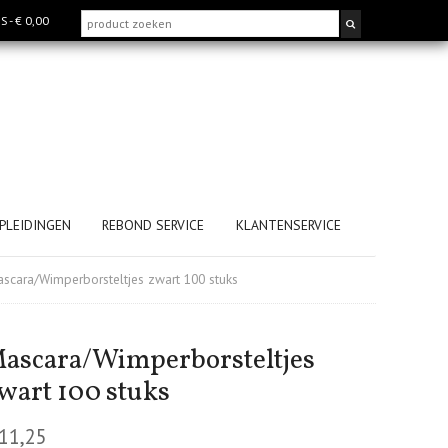
MS
- € 0,00
PLEIDINGEN
REBOND SERVICE
KLANTENSERVICE
scara/Wimperborsteltjes zwart 100 stuks
ascara/Wimperborsteltjes
wart 100 stuks
11,25