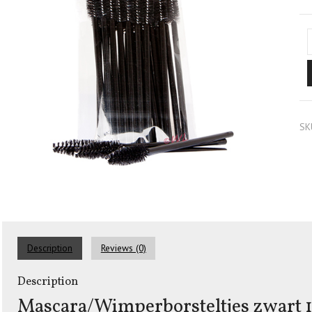
SK
Description
Reviews (0)
Description
Mascara/Wimperborsteltjes zwart 1