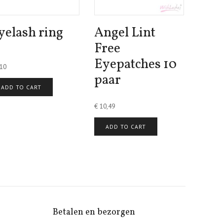
yelash ring
Angel Lint
Free
Eyepatches 10
10
paar
ADD TO CART
€
10,49
ADD TO CART
Betalen en bezorgen