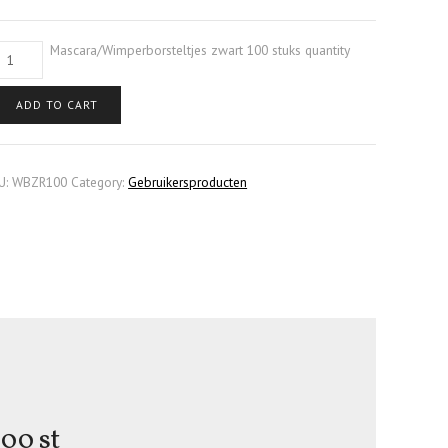
Mascara/Wimperborsteltjes zwart 100 stuks quantity
ADD TO CART
U:
WBZR100
Category:
Gebruikersproducten
00 st