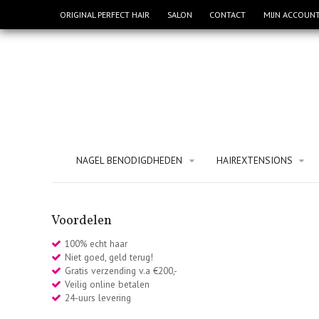
ORIGINAL PERFECT HAIR
SALON
CONTACT
MIJN ACCOUN
NAGEL BENODIGDHEDEN
HAIREXTENSIONS
Voordelen
100% echt haar
Niet goed, geld terug!
Gratis verzending v.a €200,-
Veilig online betalen
24-uurs levering