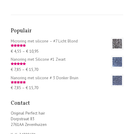
Populair
Microring met silicone – #7 Licht Blond
€
4,55
–
€
10,95
Rated
5.00
out of 5
Nanoring met Silicone #1 Zwart
€
7,85
–
€
15,70
Rated
5.00
out of 5
Nanoring met silicone # 3 Donker Bruin
€
7,85
–
€
15,70
Rated
5.00
out of 5
Contact
Original Perfect hair
Dorpstraat 83
2761AA Zevenhuizen