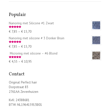
Populair
Nanoring met Silicone #1 Zwart
€
7,85
–
€
15,70
Rated
5.00
out of 5
Nanoring met silicone # 3 Donker Bruin
€
7,85
–
€
15,70
Rated
5.00
out of 5
Microring met silicone – #6 Blond
€
4,55
–
€
10,95
Rated
5.00
out of 5
Contact
Original Perfect hair
Dorpstraat 83
2761AA Zevenhuizen
KvK: 24388681
BTW: NL196415913B01