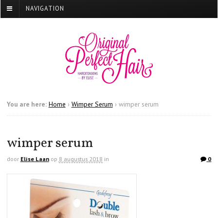
NAVIGATION
You are here:
Home
›
Wimper Serum
›
wimper serum
wimper serum
door
Elise Laan
op
8 augustus 2018
in
0