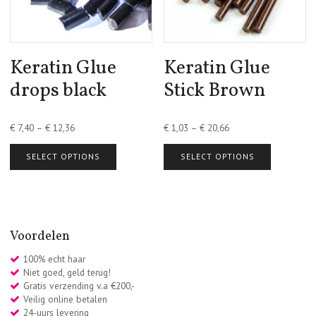
Keratin Glue
Keratin Glue
drops black
Stick Brown
€
7,40
–
€
12,36
€
1,03
–
€
20,66
SELECT OPTIONS
SELECT OPTIONS
Voordelen
100% echt haar
Niet goed, geld terug!
Gratis verzending v.a €200,-
Veilig online betalen
24-uurs levering