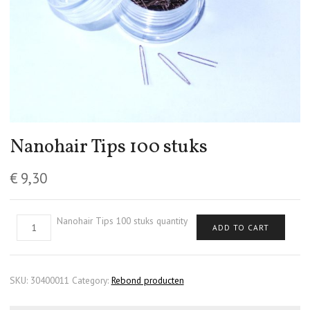
Nanohair Tips 100 stuks
€
9,30
Nanohair Tips 100 stuks quantity
ADD TO CART
SKU:
30400011
Category:
Rebond producten