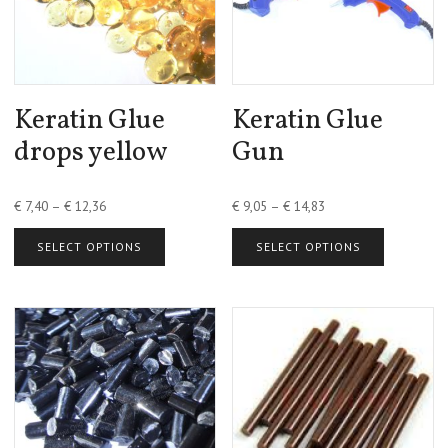
Keratin Glue
Keratin Glue
drops yellow
Gun
€
7,40
–
€
12,36
€
9,05
–
€
14,83
SELECT OPTIONS
SELECT OPTIONS