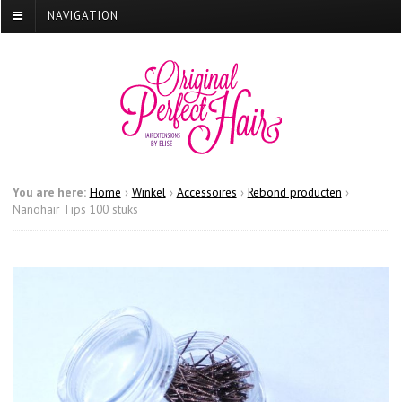
NAVIGATION
You are here:
Home
›
Winkel
›
Accessoires
›
Rebond producten
›
Nanohair Tips 100 stuks