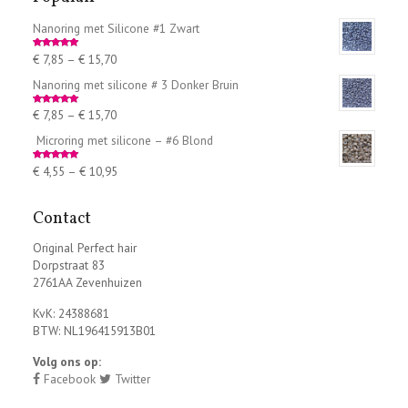
Nanoring met Silicone #1 Zwart
€
7,85
–
€
15,70
Rated
5.00
out of 5
Nanoring met silicone # 3 Donker Bruin
€
7,85
–
€
15,70
Rated
5.00
out of 5
Microring met silicone – #6 Blond
€
4,55
–
€
10,95
Rated
5.00
out of 5
Contact
Original Perfect hair
Dorpstraat 83
2761AA Zevenhuizen
KvK: 24388681
BTW: NL196415913B01
Volg ons op:
Facebook
Twitter