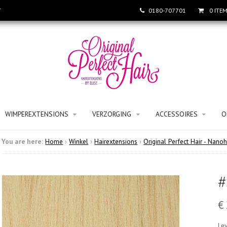
T
0180-707701
0 ITE
WIMPEREXTENSIONS
VERZORGING
ACCESSOIRES
O
You are here:
Home
›
Winkel
›
Hairextensions
›
Original Perfect Hair - Nanoh
#
€
Lev