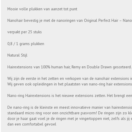
Mooie volle plukken van aanzet tot punt
Nanohair bevestig je met de nanoringen van Original Perfect Hair – Nano
verpakt per 25 stuks
0,8 / 1 grams plukken
Natural Stijl
Hairextensions van 100% human hair, Remy en Double Drawn gesorteerd.
Wij zijn de eerste in het zetten en verkopen van de nanohair extensions 
Wij geven ook opleidingen in het plaatsten van nano-ring hair extensions
Nano-ring Hairextensions is het nieuwe extensions zetten. Het brengt ee
De nano-ring is de kleinste en meest innovatieve manier van hairextensio
standaard micro ring voor een onzichtbare pasvorm! De ringen zijn zo kle
door je haar gaat voel je de ringen met je vingertoppen niet, zelfs als jij 
dan een comfortabel gevoel