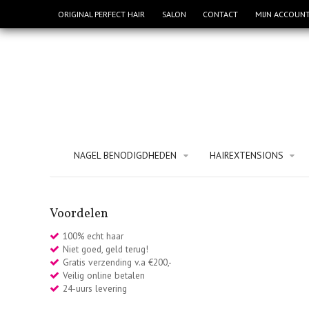
ORIGINAL PERFECT HAIR
SALON
CONTACT
MIJN ACCOUN
NAGEL BENODIGDHEDEN
HAIREXTENSIONS
Voordelen
100% echt haar
Niet goed, geld terug!
Gratis verzending v.a €200,-
Veilig online betalen
24-uurs levering