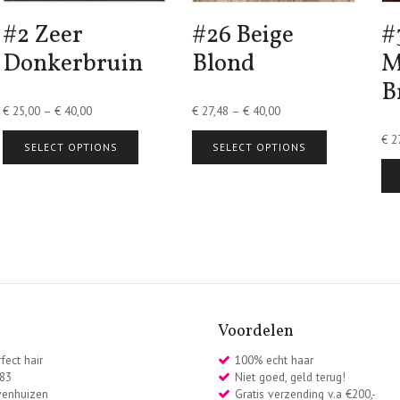
#2 Zeer
#26 Beige
#
Donkerbruin
Blond
M
B
€
25,00
–
€
40,00
€
27,48
–
€
40,00
€
27
SELECT OPTIONS
SELECT OPTIONS
Voordelen
fect hair
100% echt haar
 83
Niet goed, geld terug!
venhuizen
Gratis verzending v.a €200,-