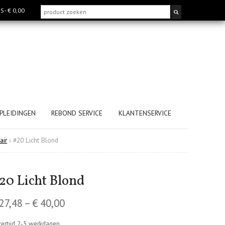
MS
- € 0,00
PLEIDINGEN
REBOND SERVICE
KLANTENSERVICE
air
›
#20 Licht Blond
20 Licht Blond
27,48
–
€
40,00
ertijd 2-5 werkdagen