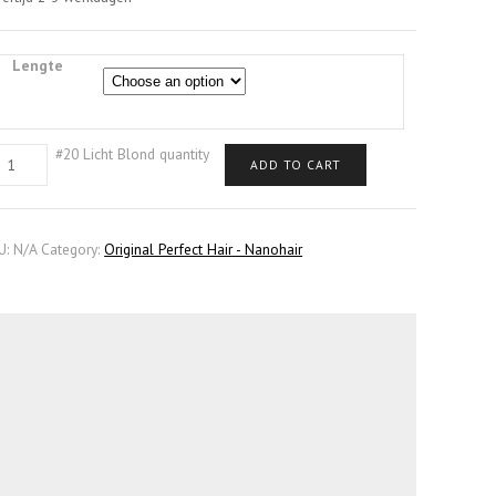
Lengte
#20 Licht Blond quantity
ADD TO CART
U:
N/A
Category:
Original Perfect Hair - Nanohair